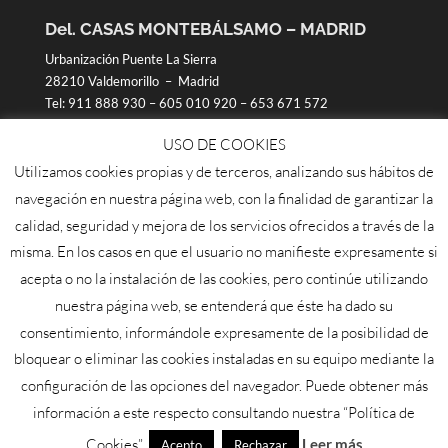
Del. CASAS MONTEBÁLSAMO – MADRID
Urbanización Puente La Sierra
28210 Valdemorillo – Madrid
Tel:
911 888 930
–
605 010 920
–
653 671 572
USO DE COOKIES
Distr. Talavera de la Reina
Utilizamos cookies propias y de terceros, analizando sus hábitos de
PCN
navegación en nuestra página web, con la finalidad de garantizar la
Crta. N-V Km 103
calidad, seguridad y mejora de los servicios ofrecidos a través de la
(Polígono junto a gasolinera de Cazelgas)
misma. En los casos en que el usuario no manifieste expresamente si
Teléfono:
925 87 25 02
–
658 85 76 60
acepta o no la instalación de las cookies, pero continúe utilizando
605 010 920
nuestra página web, se entenderá que éste ha dado su
consentimiento, informándole expresamente de la posibilidad de
bloquear o eliminar las cookies instaladas en su equipo mediante la
configuración de las opciones del navegador. Puede obtener más
Aviso legal
Política de cookies
información a este respecto consultando nuestra “Política de
Cookies”.
Leer más
Acepto
Rechazar