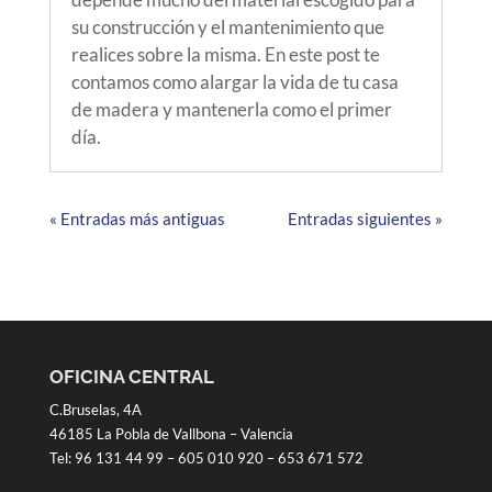
su construcción y el mantenimiento que
realices sobre la misma. En este post te
contamos como alargar la vida de tu casa
de madera y mantenerla como el primer
día.
« Entradas más antiguas
Entradas siguientes »
OFICINA CENTRAL
C.Bruselas, 4A
46185 La Pobla de Vallbona – Valencia
Tel:
96 131 44 99
–
605 010 920
–
653 671 572