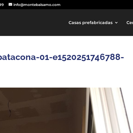
499
info@montebalsamo.com
Casas prefabricadas
Ce
-patacona-01-e1520251746788-