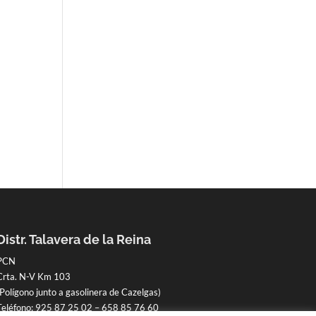
Distr. Talavera de la Reina
PCN
Crta. N-V Km 103
(Polígono junto a gasolinera de Cazelgas)
Teléfono:
925 87 25 02
–
658 85 76 60