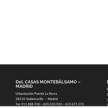
Del. CASAS MONTEBÁLSAMO –
MADRID
Urbanización Puente La Sierra
28210 Valdemorillo – Madrid
Tel:
911 888 930
–
605 010 920
–
653 671 572