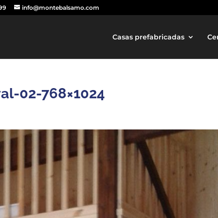
499
info@montebalsamo.com
Casas prefabricadas
Ce
yal-02-768×1024