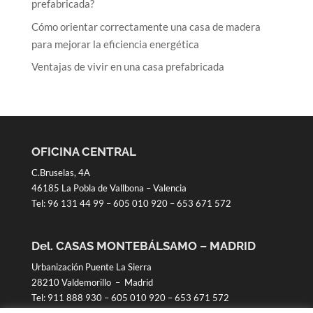
prefabricada?
Cómo orientar correctamente una casa de madera
para mejorar la eficiencia energética
Ventajas de vivir en una casa prefabricada
OFICINA CENTRAL
C.Bruselas, 4A
46185 La Pobla de Vallbona – Valencia
Tel:
96 131 44 99
–
605 010 920
–
653 671 572
Del. CASAS MONTEBÁLSAMO – MADRID
Urbanización Puente La Sierra
28210 Valdemorillo – Madrid
Tel:
911 888 930
–
605 010 920
–
653 671 572