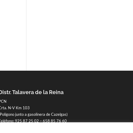
Distr. Talavera de la Reina
PCN
Crta. N-V Km 103
(Polígono junto a gasolinera de Cazelgas)
Teléfono:
925 87 25 02
–
658 85 76 60
605 010 920