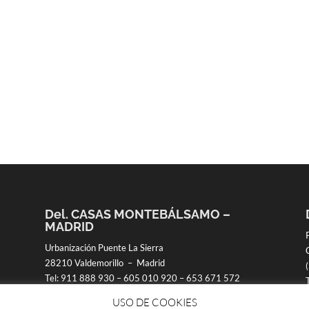
Del. CASAS MONTEBÁLSAMO –
MADRID
Urbanización Puente La Sierra
28210 Valdemorillo – Madrid
Tel:
911 888 930
–
605 010 920
–
653 671 572
USO DE COOKIES