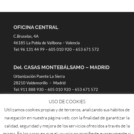
OFICINA CENTRAL
C.Bruselas, 4A
46185 La Pobla de Vallbona – Valencia
Tel:
96 131 44 99
–
605 010 920
–
653 671 572
Del. CASAS MONTEBÁLSAMO – MADRID
Urbanización Puente La Sierra
28210 Valdemorillo – Madrid
Tel:
911 888 930
–
605 010 920
–
653 671 572
USO DE COOKIES
Distr. Talavera de la Reina
Utilizamos cookies propias y de terceros, analizando sus hábitos de
PCN
navegación en nuestra página web, con la finalidad de garantizar la
Crta. N-V Km 103
calidad, seguridad y mejora de los servicios ofrecidos a través de la
(Polígono junto a gasolinera de Cazelgas)
misma. En los casos en que el usuario no manifieste expresamente si