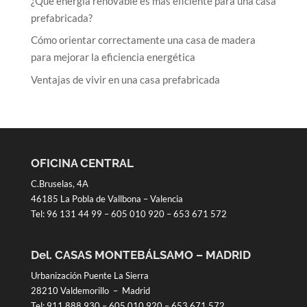
¿Qué energía renovable es más eficiente para una casa
prefabricada?
Cómo orientar correctamente una casa de madera
para mejorar la eficiencia energética
Ventajas de vivir en una casa prefabricada
OFICINA CENTRAL
C.Bruselas, 4A
46185 La Pobla de Vallbona – Valencia
Tel:
96 131 44 99
–
605 010 920
–
653 671 572
Del. CASAS MONTEBÁLSAMO – MADRID
Urbanización Puente La Sierra
28210 Valdemorillo – Madrid
Tel:
911 888 930
–
605 010 920
–
653 671 572