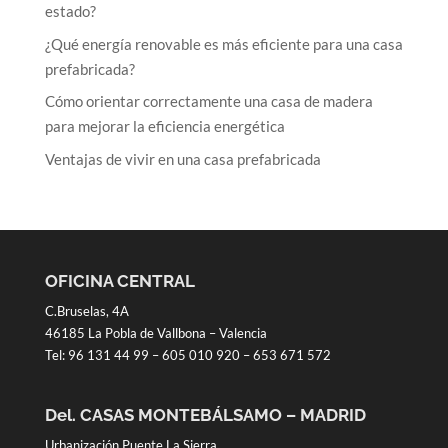
estado?
¿Qué energía renovable es más eficiente para una casa
prefabricada?
Cómo orientar correctamente una casa de madera
para mejorar la eficiencia energética
Ventajas de vivir en una casa prefabricada
OFICINA CENTRAL
C.Bruselas, 4A
46185 La Pobla de Vallbona – Valencia
Tel:
96 131 44 99
–
605 010 920
–
653 671 572
Del. CASAS MONTEBÁLSAMO – MADRID
Urbanización Puente La Sierra