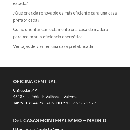
estado?
¿Qué energía renovable es más eficiente para una casa
prefabricada?
Cómo orientar correctamente una casa de madera
para mejorar la eficiencia energética
Ventajas de vivir en una casa prefabricada
OFICINA CENTRAL
C.Bruselas, 4A
46185 La Pobla de Vallbona – Valencia
Tel:
96 131 44 99
–
605 010 920
–
653 671 572
Del. CASAS MONTEBÁLSAMO – MADRID
Urbanización Puente La Sierra