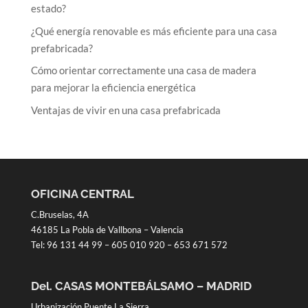
estado?
¿Qué energía renovable es más eficiente para una casa
prefabricada?
Cómo orientar correctamente una casa de madera
para mejorar la eficiencia energética
Ventajas de vivir en una casa prefabricada
OFICINA CENTRAL
C.Bruselas, 4A
46185 La Pobla de Vallbona – Valencia
Tel:
96 131 44 99
–
605 010 920
–
653 671 572
Del. CASAS MONTEBÁLSAMO – MADRID
Urbanización Puente La Sierra